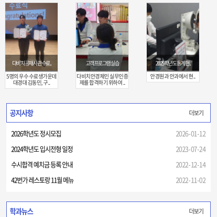
다비치 공채 사관 수료..
고객프로그램 실습
2025학년도 동계 현..
5명의 우수 수료생가운데
다비치안경체인 실무인증
안경원과 안과에서 현..
대경대 김동민, 구..
제를 합격하기 위하여 ..
공지사항
더보기
2026학년도 정시모집
2026-01-12
2024학년도 입시전형 일정
2023-07-24
수시합격 예치금 등록 안내
2022-12-14
42번가 레스토랑 11월 메뉴
2022-11-02
학과뉴스
더보기