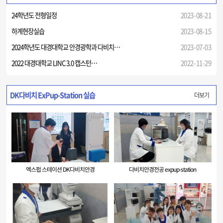
24학년도 전형일정
2023-08-21
하계현장실습
2023-08-15
2024학년도 대경대학교 안경광학과 다비치…
2023-07-03
2022 대경대학교 LINC 3.0 캡스턴…
2022-11-29
DK다비치 ExPup-Station 실습
더보기
엑스펍 스테이션 DK다비치안경
다비치안경전공 expup-station