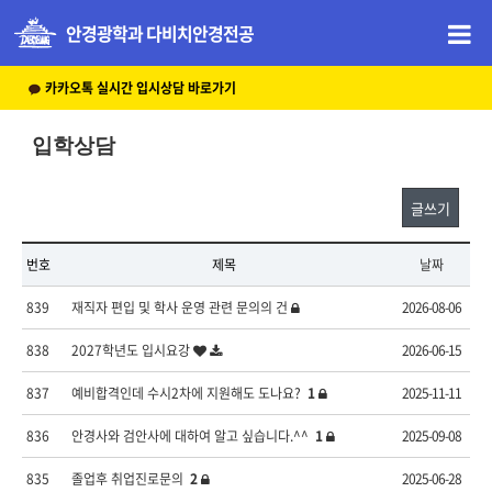
안경광학과 다비치안경전공
카카오톡 실시간 입시상담 바로가기
입학상담
글쓰기
번호
제목
날짜
839
재직자 편입 및 학사 운영 관련 문의의 건
2026-08-06
838
2027학년도 입시요강
2026-06-15
837
예비합격인데 수시2차에 지원해도 도나요?
1
2025-11-11
836
안경사와 검안사에 대하여 알고 싶습니다.^^
1
2025-09-08
835
졸업후 취업진로문의
2
2025-06-28